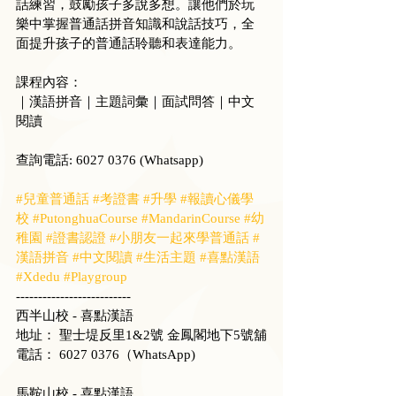
話練習，鼓勵孩子多說多想。讓他們於玩
樂中掌握普通話拼音知識和說話技巧，全
面提升孩子的普通話聆聽和表達能力。
課程內容：
｜漢語拼音｜主題詞彙｜面試問答｜中文
閱讀
查詢電話: 6027 0376 (Whatsapp)
#兒童普通話
#考證書
#升學
#報讀心儀學
校
#PutonghuaCourse
#MandarinCourse
#幼
稚園
#證書認證
#小朋友一起來學普通話
#
漢語拼音
#中文閱讀
#生活主題
#喜點漢語
#Xdedu
#Playgroup
--------------------------
西半山校 - 喜點漢語
地址： 聖士堤反里1&2號 金鳳閣地下5號舖
電話： 6027 0376（WhatsApp)
馬鞍山校 - 喜點漢語